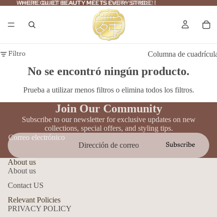
WHERE QUIET BEAUTY MEETS EVERY STRIDE！
WHERE QUIET BEAUTY MEETS EVERY STRIDE！
Columna de cuadrícul
Filtro
No se encontró ningún producto.
Prueba a utilizar menos filtros o
elimina todos los filtros
.
Join Our Community
Subscribe to our newsletter for exclusive updates on new
collections, special offers, and styling tips.
Correo electrónico
Subscribe
About us
About us
Contact US
Política de reembolso
Relevant Policies
Política de privacidad
PRIVACY POLICY