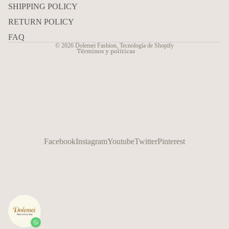
Términos del servicio
SHIPPING POLICY
Política de envío
RETURN POLICY
Información de contacto
FAQ
© 2026
Dolemei Fashion
,
Tecnología de Shopify
Términos y políticas
Facebook
Instagram
Youtube
Twitter
Pinterest